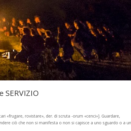
ere SERVIZIO
utari «frugare, rovistare», der. di scruta -orum «cenci»]. Guardare,
dere ciò che non si manifesta o non si capisce a uno sguardo o a u