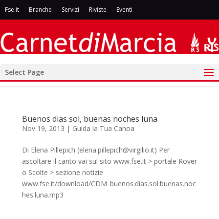
Fse.it
Branche
Servizi
Riviste
Eventi
Select Page
Buenos dias sol, buenas noches luna
Nov 19, 2013
|
Guida la Tua Canoa
Di Elena Pillepich (elena.pillepich@virgilio.it) Per
ascoltare il canto vai sul sito www.fse.it > portale Rover
o Scolte > sezione notizie
www.fse.it/download/CDM_buenos.dias.sol.buenas.noc
hes.luna.mp3