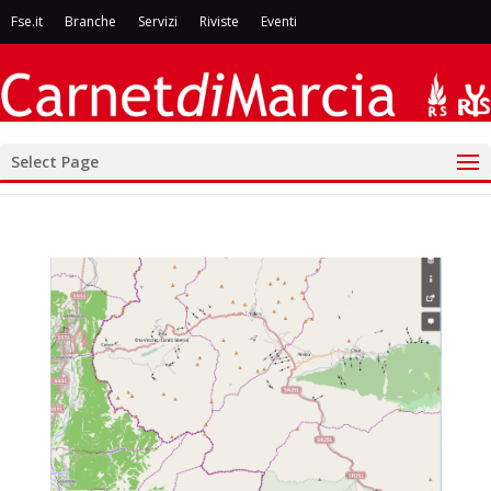
Fse.it
Branche
Servizi
Riviste
Eventi
Select Page