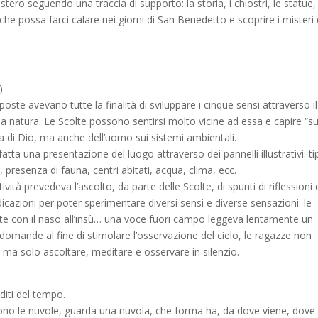
ero seguendo una traccia di supporto: la storia, i chiostri, le statue, 
 che possa farci calare nei giorni di San Benedetto e scoprire i misteri 
)
poste avevano tutte la finalità di sviluppare i cinque sensi attraverso il
la natura. Le Scolte possono sentirsi molto vicine ad essa e capire “su
za di Dio, ma anche dell’uomo sui sistemi ambientali.
fatta una presentazione del luogo attraverso dei pannelli illustrativi: ti
 presenza di fauna, centri abitati, acqua, clima, ecc.
tività prevedeva l’ascolto, da parte delle Scolte, di spunti di riflessioni
ndicazioni per poter sperimentare diversi sensi e diverse sensazioni: le
te con il naso all’insù… una voce fuori campo leggeva lentamente un
omande al fine di stimolare l’osservazione del cielo, le ragazze non
ma solo ascoltare, meditare e osservare in silenzio.
diti del tempo.
no le nuvole, guarda una nuvola, che forma ha, da dove viene, dove