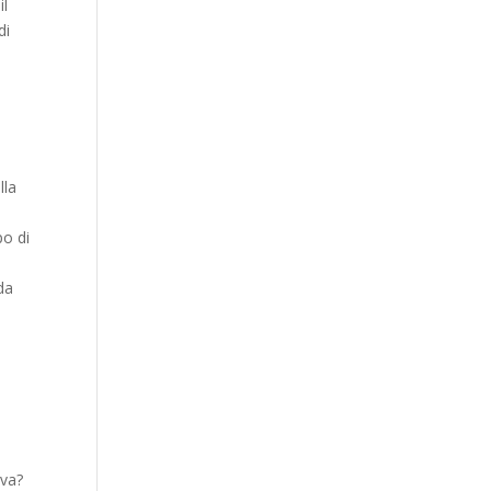
il
di
lla
po di
 da
 va?