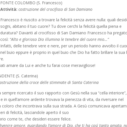
FONTE COLOMBO (S. Francesco)
Attività:
costruzione del crocifisso di San Damiano
Francesco è riuscito a trovare la felicità senza avere nulla: quali desid
sogni, abitano il tuo cuore? Tu dove cerchi la felicità quella piena e
duratura? Davanti al crocifisso di San Damiano Francesco ha pregat
così:
“Alto e glorioso Dio illumina le tenebre del cuore mio…”
Infatti, delle tenebre vere e nere, per un periodo hanno avvolto il cuo
nel buio eppure è proprio in quel buio che Dio ha fatto brillare la sua 
re.
iati amare da Lui e anche tu farai cose meravigliose!
ENTE (S. Caterina)
ostruzione della croce delle stimmate di Santa Caterina
 sempre ricercato il suo rapporto con Gesù nella sua “cella interiore”,
e in quell’amore ardente trovava la pienezza di vita, da riversare nel
 coloro che incontrava sulla sua strada. A Gesù comunicava aperta
eri di felicità, lasciandole aperto il suo
rio come te, che desideri essere felice.
 divenire amore, guardando l’amore di Dio, che ti ha così tanto amata, n