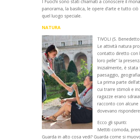
I Fuochi sono stati chiamati a conoscere il monast
panorama, la basilica, le opere d’arte e tutto ciò
quel luogo speciale.
NATURA
TIVOLI (S. Benedetto
Le attività natura pro
contatto diretto con 
loro pelle” la presen
Inizialmente, è stata 
paesaggio, geografia,
La prima parte dell’at
cui trarre stimoli e i
ragazze erano sdraia
racconto con alcune d
dovevano rispondere 
Ecco gli spunti:
Mettiti comoda, pren
Guarda in alto cosa vedi? Guarda come si muovo