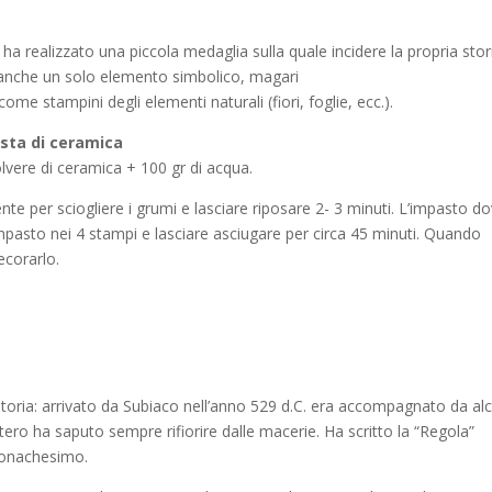
 ha realizzato una piccola medaglia sulla quale incidere la propria stor
 anche un solo elemento simbolico, magari
come stampini degli elementi naturali (fiori, foglie, ecc.).
asta di ceramica
olvere di ceramica + 100 gr di acqua.
te per sciogliere i grumi e lasciare riposare 2- 3 minuti. L’impasto d
impasto nei 4 stampi e lasciare asciugare per circa 45 minuti. Quando
ecorarlo.
toria: arrivato da Subiaco nell’anno 529 d.C. era accompagnato da alc
ero ha saputo sempre rifiorire dalle macerie. Ha scritto la “Regola”
 monachesimo.