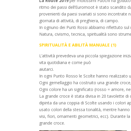
La Route 2019
per moltissimi Fuochi ha goduto d
ritmo dei passi dell’Euromoot è stato scandito d
provenienti da paesi svariati si sono incontrate n
giornata di attività, di preghiera, di campo.
In ognuno dei Punti Rossi abbiamo riflettuto sul
Natura, civismo, tecnica, spiritualità sono stru
SPIRITUALITÀ E ABILITÀ MANUALE (1)
L’attività prevedeva una piccola spiegazione inizi
vita quotidiana e come può
aiutarci.
In ogni Punto Rosso le Scolte hanno realizzato 
Ogni gemellaggio ha costruito una grande croce, 
Ogni colore ha un significato (rosso = amore, ner
La grande croce è stata divisa in 20 tavolette d
dipinta da una coppia di Scolte usando i colori ap
usato colori della stessa tonalità, mentre hanno 
visi, fiori, ornamenti geometrici, ecc). Durante 
grande croce.