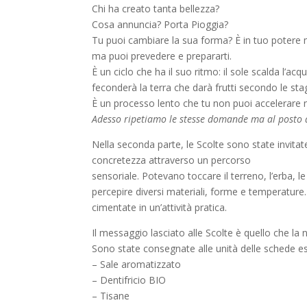
Chi ha creato tanta bellezza?
Cosa annuncia? Porta Pioggia?
Tu puoi cambiare la sua forma? È in tuo potere m
ma puoi prevedere e prepararti.
È un ciclo che ha il suo ritmo: il sole scalda l’a
feconderà la terra che darà frutti secondo le stag
È un processo lento che tu non puoi accelerare n
Adesso ripetiamo le stesse domande ma al posto d
Nella seconda parte, le Scolte sono state invitate
concretezza attraverso un percorso
sensoriale. Potevano toccare il terreno, l’erba, le 
percepire diversi materiali, forme e temperatur
cimentate in un’attività pratica.
Il messaggio lasciato alle Scolte è quello che la 
Sono state consegnate alle unità delle schede espl
– Sale aromatizzato
– Dentifricio BIO
– Tisane