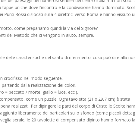
ei bei paesaggi dei numerosi sentieri del centro Italia ma non solo… 
a tappe uniche dove l’incontro e la condivisione hanno dominato. Scol
ei Punti Rossi dislocati sulla 4 direttrici verso Roma e hanno vissuto 
 motto, come prepariamo quindi la via del Signore?
menti del Metodo che ci vengono in aiuto, sempre.
ale delle caratteristiche del santo di riferimento: cosa può dire alla no
un crocifisso nel modo seguente.
partendo dalla realizzazione dei colori.
o = peccato / morte, giallo = luce, ecc.).
i compensato, come un puzzle. Ogni tavoletta (21 x 29,7 cm) è stata
pena realizzati. Per dipingere le parti del corpo di Cristo le Scolte ha
aggiunto liberamente dei particolari sullo sfondo (come piccoli dettagl
la veglia serale, le 20 tavolette di compensato dipinto hanno formato l