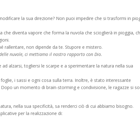
odificare la sua direzione? Non puoi impedire che si trasformi in pio
cqua che diventa vapore che forma la nuvola che scioglierà in pioggia, c
ioni.
é rallentare, non dipende da te. Stupore e mistero.
elle nuvole, ci mettiamo il nostro rapporto con Dio.
 ad alzarsi, togliersi le scarpe e a sperimentare la natura nella sua
foglie, i sassi e ogni cosa sulla terra. Inoltre, è stato interessante
e. Dopo un momento di brain-storming e condivisione, le ragazze si s
natura, nella sua specificità, sa renderci ciò di cui abbiamo bisogno.
icative per la realizzazione di: