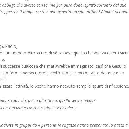
 obbligo che avesse con te, ma per puro dono, spinto soltanto dal suo
ire, perché il tempo corre e non aspetta un solo attimo! Rimani nel dol
S. Paolo)
ra un uomo molto sicuro di sé: sapeva quello che voleva ed era sicur
ne.
li successe qualcosa che mai avrebbe immaginato: capì che Gesù lo
suo feroce persecutore diventò suo discepolo, tanto da arrivare a
Lui!
lizzare l’attività, le Scolte hanno ricevuto semplici spunti di riflessione
ulla strada che porta alla Gioia, quella vera e piena?
ella tua vita è ciò che realmente desideri?
uddivise in gruppi da 4 persone, le ragazze hanno preparato la pasta di