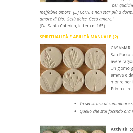
per qualche
ineffabile amore. […] Corri, e non star più a dorm
amore di Dio. Gesù dolce, Gesù amore.”
(Da Santa Caterina, lettera n. 165)
SPIRITUALITÀ E ABILITÀ MANUALE (2)
CASAMARI (
San Paolo e
avere ragio
Un giorno g
amava e da 
morire per 
Prima di rea
Tu sei sicura di camminare s
Quello che stai facendo ora n
Attività:
S