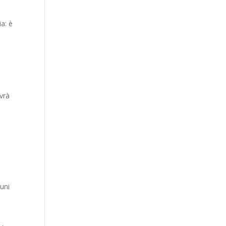
ia: è
ovrà
uni