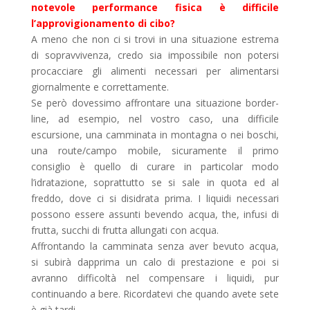
notevole performance fisica è difficile
l’approvigionamento di cibo?
A meno che non ci si trovi in una situazione estrema
di sopravvivenza, credo sia impossibile non potersi
procacciare gli alimenti necessari per alimentarsi
giornalmente e correttamente.
Se però dovessimo affrontare una situazione border-
line, ad esempio, nel vostro caso, una difficile
escursione, una camminata in montagna o nei boschi,
una route/campo mobile, sicuramente il primo
consiglio è quello di curare in particolar modo
l’idratazione, soprattutto se si sale in quota ed al
freddo, dove ci si disidrata prima. I liquidi necessari
possono essere assunti bevendo acqua, the, infusi di
frutta, succhi di frutta allungati con acqua.
Affrontando la camminata senza aver bevuto acqua,
si subirà dapprima un calo di prestazione e poi si
avranno difficoltà nel compensare i liquidi, pur
continuando a bere. Ricordatevi che quando avete sete
è già tardi.