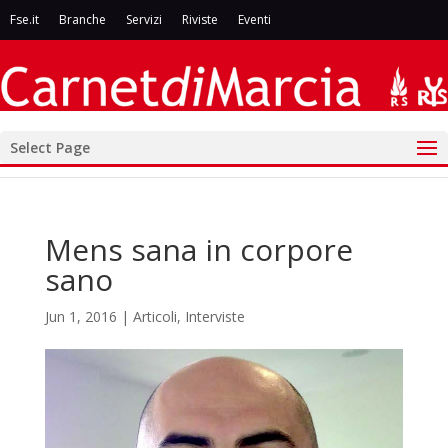
Fse.it
Branche
Servizi
Riviste
Eventi
Select Page
Mens sana in corpore
sano
Jun 1, 2016
|
Articoli
,
Interviste