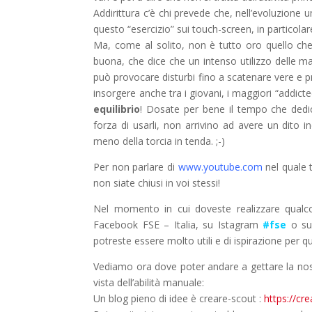
Addirittura c’è chi prevede che, nell’evoluzione 
questo “esercizio” sui touch-screen, in particolar
Ma, come al solito, non è tutto oro quello che 
buona, che dice che un intenso utilizzo delle man
può provocare disturbi fino a scatenare vere e p
insorgere anche tra i giovani, i maggiori “addicted
equilibrio
! Dosate per bene il tempo che dedica
forza di usarli, non arrivino ad avere un dito
meno della torcia in tenda. ;-)
Per non parlare di
www.youtube.com
nel quale t
non siate chiusi in voi stessi!
Nel momento in cui doveste realizzare qualco
Facebook FSE – Italia, su Istagram
#fse
o sul
potreste essere molto utili e di ispirazione per qu
Vediamo ora dove poter andare a gettare la nost
vista dell’abilità manuale:
Un blog pieno di idee è creare-scout :
https://cr