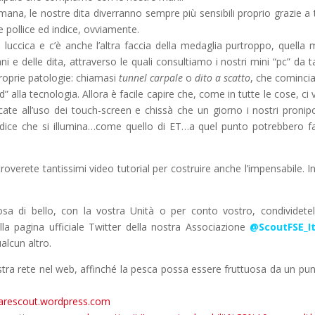
umana, le nostre dita diverranno sempre più sensibili proprio grazie a 
e pollice ed indice, ovviamente.
luccica e c’è anche l’altra faccia della medaglia purtroppo, quella
i e delle dita, attraverso le quali consultiamo i nostri mini “pc” da t
roprie patologie: chiamasi
tunnel carpale
o
dito a scatto
, che cominci
” alla tecnologia. Allora è facile capire che, come in tutte le cose, ci 
te all’uso dei touch-screen e chissà che un giorno i nostri pronipo
 indice che si illumina…come quello di ET…a quel punto potrebbero f
roverete tantissimi video tutorial per costruire anche l’impensabile. In
sa di bello, con la vostra Unità o per conto vostro, condividete
la pagina ufficiale Twitter della nostra Associazione
@ScoutFSE_It
alcun altro.
ra rete nel web, affinché la pesca possa essere fruttuosa da un pun
earescout.wordpress.com