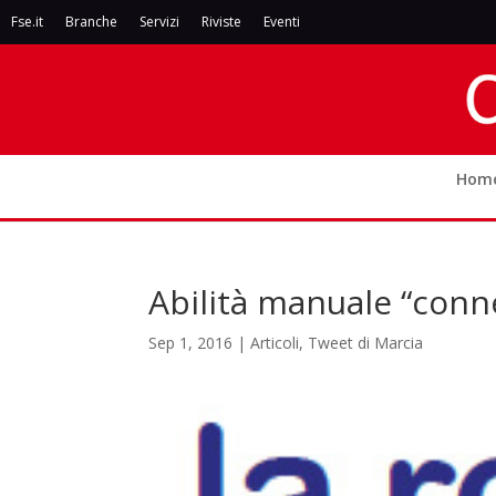
Fse.it
Branche
Servizi
Riviste
Eventi
Hom
Abilità manuale “conn
Sep 1, 2016
|
Articoli
,
Tweet di Marcia