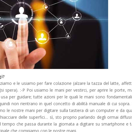
gi?
alziamo e le usiamo per fare colazione (alzare la tazza del latte, affetta
si spera). :-P Poi usiamo le mani per vestirci, per aprire le porte, m
e usa per guidare; tutte azioni per le quali le mani sono fondamental
ndi non rientrano in quel concetto di abilità manuale di cui sopra. 
o le nostre mani per digitare sulla tastiera di un computer e da qu
iacciare delle superfici… sì, sto proprio parlando degli ormai diffusi
 il tempo che passa durante la giornata a digitare su smartphone e t
principale che compiamo con le nostre mani.