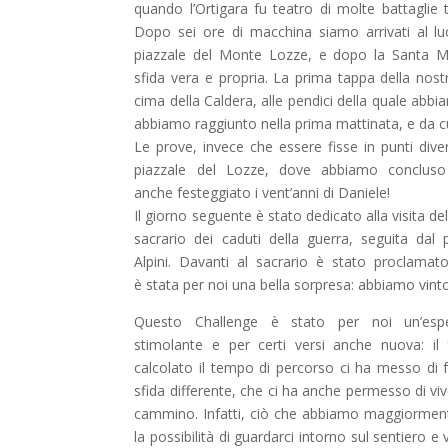
quando l’Ortigara fu teatro di molte battaglie tr
Dopo sei ore di macchina siamo arrivati al luo
piazzale del Monte Lozze, e dopo la Santa M
sfida vera e propria. La prima tappa della nostr
cima della Caldera, alle pendici della quale abb
abbiamo raggiunto nella prima mattinata, e da cui
Le prove, invece che essere fisse in punti diver
piazzale del Lozze, dove abbiamo concluso 
anche festeggiato i vent’anni di Daniele!
Il giorno seguente è stato dedicato alla visita del
sacrario dei caduti della guerra, seguita dal 
Alpini. Davanti al sacrario è stato proclamato
è stata per noi una bella sorpresa: abbiamo vint
Questo Challenge è stato per noi un’esper
stimolante e per certi versi anche nuova: il
calcolato il tempo di percorso ci ha messo di 
sfida differente, che ci ha anche permesso di vi
cammino. Infatti, ciò che abbiamo maggiormen
la possibilità di guardarci intorno sul sentiero e 