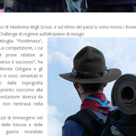
so di Madonna degli Scout, e sul ritmo dei passi si sono mossi i Rove
allenge di regione sull’altopiano di Asiago.
tuglia “Fiordimaso”,
a competizione, i cui
i prove relative ai
verso il successo”, ha
 Monte Ortigara e gli
r si sono cimentati in
 dalla topografia
l pronto soccorso alla
postazione diversa da
i non rientrava nella
zzi di immergersi nel
delle trincee e delle
a guerra mondiale