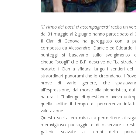
“Il ritmo dei passi ci accompagnerà”
recita un ver
dal 31 maggio al 2 giugno hanno partecipato al Ch
Il Clan di Genova ha gareggiato con la pat
composta da Alessandro, Daniele ed Edoardo. L
punteggi si basavano sullo svolgimento d
cinque “scogli” che B.P. descrive ne “La strada 
portato i Clan a sfidarsi lungo i sentieri del
straordinari panorami che lo circondano. I Rove
prove di vario genere, che spaziavano
all’espressione, dal morse alla pioneristica, da
natura. Il Challenge di quest’anno aveva un’im
quella solita: il tempo di percorrenza infatt
valutazione.
Questa scelta era mirata a permettere ai raga
meraviglioso paesaggio e di osservare i resti 
gallerie scavate ai tempi della prim