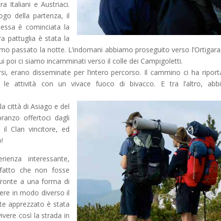
a Italiani e Austriaci.
go della partenza, il
essa è cominciata la
a pattuglia è stata la
iamo passato la notte. L’indomani abbiamo proseguito verso l’Ortigara
 poi ci siamo incamminati verso il colle dei Campigoletti.
si, erano disseminate per l’intero percorso. Il cammino ci ha riporta
le attività con un vivace fuoco di bivacco. E tra l’altro, ab
la città di Asiago e del
pranzo offertoci dagli
 il Clan vincitore, ed
o!
ienza interessante,
 fatto che non fosse
fronte a una forma di
vere in modo diverso il
te apprezzato è stata
vivere così la strada in