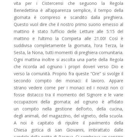
vita per i Cistercensi che seguono la Regola
Benedettina è all’apparenza semplice, il tempo della
giornata è compreso e scandito dalla preghiera.
Questo vuol dire che il nostro primo suono emesso al
mattino è stato l’ufficio delle Letture alle 5:15 del
mattino e l’ultimo la Compieta alle 21.00! Così è
suddivisa completamente la giornata, l’ora Terza, la
Sesta, la Nona, tutti momenti di preghiera comunitaria.
Ogni mattina inoltre si ascolta una parte della Regola
che ricorda ad ognuno i propri doveri verso Dio e
verso la comunità. Proprio fra queste “Ore” si svolge il
secondo compito dei monaci: il lavoro. Appare
strano vedere come per i monaci ed i novizi non ci
fosse distacco tra il momento del Signore e le varie
occupazioni della giornata; ad ognuno è affidato
un compito nella gestione dell’orto, della cucina,
degli animali, del magazzino, del vigneto, della scuola.
A noi è capitato di ripulire il pavimento della
Chiesa gotica di san Giovanni, imbrattato dalle
candele della notte di Pasqua. Ci sembrava un servizio