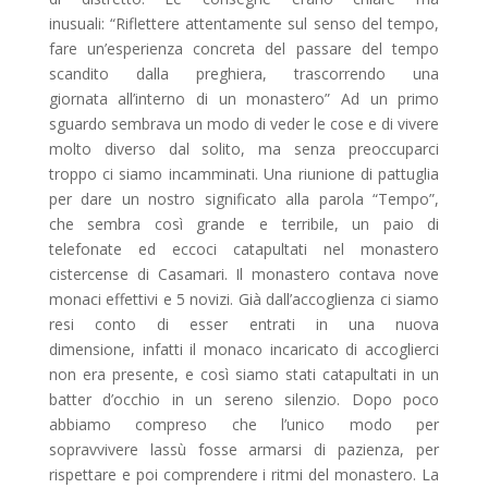
inusuali: “Riflettere attentamente sul senso del tempo,
fare un’esperienza concreta del passare del tempo
scandito dalla preghiera, trascorrendo una
giornata all’interno di un monastero” Ad un primo
sguardo sembrava un modo di veder le cose e di vivere
molto diverso dal solito, ma senza preoccuparci
troppo ci siamo incamminati. Una riunione di pattuglia
per dare un nostro significato alla parola “Tempo”,
che sembra così grande e terribile, un paio di
telefonate ed eccoci catapultati nel monastero
cistercense di Casamari. Il monastero contava nove
monaci effettivi e 5 novizi. Già dall’accoglienza ci siamo
resi conto di esser entrati in una nuova
dimensione, infatti il monaco incaricato di accoglierci
non era presente, e così siamo stati catapultati in un
batter d’occhio in un sereno silenzio. Dopo poco
abbiamo compreso che l’unico modo per
sopravvivere lassù fosse armarsi di pazienza, per
rispettare e poi comprendere i ritmi del monastero. La