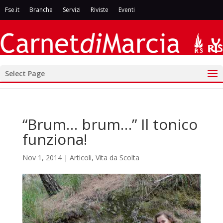
Fse.it
Branche
Servizi
Riviste
Eventi
Select Page
“Brum… brum…” Il tonico
funziona!
Nov 1, 2014
|
Articoli
,
Vita da Scolta