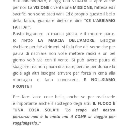
mai abbandonato, e oggi una STRADA si apre anche
per noi! La
VISIONE
diventa una
MISSIONE
, l’attesa ed i
sacrifici non sono stati vani! Ed è proprio questo il bello
della fatica, guardare dietro e dire
“CE L’ABBIAMO
FATTA!!”
.
Basta ingranare la marcia giusta e il motore parte.
Io metto
LA MARCIA DELL’AMORE
. Bisogna
rischiare perché altrimenti si fa la fine del seme che per
paura di rischiare non volle mettere radici e un bel
giorno volò via con il vento. Si può avere paura di
sbagliare ma non paura di amare, perché per donare la
gioia agli altri bisogna arrivare per forza in cima alla
montagna e farla conoscere.
E NOI…SIAMO
PRONTE!!
Per fare tante cose belle, anche se per realizzarle
è importante anche il sostegno degli altri.
IL FUOCO È
“UNA COSA SOLA”!!
“Lo scopo del nostro
percorso non è la meta ma il COME si viaggia per
raggiungerla..”