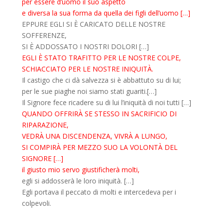
per essere d’uomo il suo aspetto
e diversa la sua forma da quella dei figli dell’uomo […]
EPPURE EGLI SI È CARICATO DELLE NOSTRE
SOFFERENZE,
SI È ADDOSSATO I NOSTRI DOLORI […]
EGLI È STATO TRAFITTO PER LE NOSTRE COLPE,
SCHIACCIATO PER LE NOSTRE INIQUITÀ.
Il castigo che ci dà salvezza si è abbattuto su di lui;
per le sue piaghe noi siamo stati guariti.[…]
Il Signore fece ricadere su di lui l’iniquità di noi tutti […]
QUANDO OFFRIRÀ SE STESSO IN SACRIFICIO DI
RIPARAZIONE,
VEDRÀ UNA DISCENDENZA, VIVRÀ A LUNGO,
SI COMPIRÀ PER MEZZO SUO LA VOLONTÀ DEL
SIGNORE […]
il giusto mio servo giustificherà molti,
egli si addosserà le loro iniquità. […]
Egli portava il peccato di molti e intercedeva per i
colpevoli.