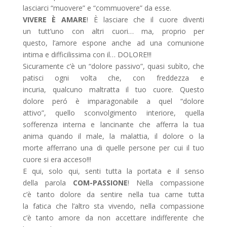
lasciarci “muovere” e “commuovere” da esse.
VIVERE È AMARE
! È lasciare che il cuore diventi
un tutt’uno con altri cuori… ma, proprio per
questo, l’amore espone anche ad una comunione
intima e difficilissima con il… DOLORE!!!
Sicuramente c’è un “dolore passivo”, quasi subìto, che
patisci ogni volta che, con freddezza e
incuria, qualcuno maltratta il tuo cuore. Questo
dolore peró è imparagonabile a quel “dolore
attivo”, quello sconvolgimento interiore, quella
sofferenza interna e lancinante che afferra la tua
anima quando il male, la malattia, il dolore o la
morte afferrano una di quelle persone per cui il tuo
cuore si era acceso!!!
E qui, solo qui, senti tutta la portata e il senso
della parola
COM-PASSIONE
! Nella compassione
c’è tanto dolore da sentire nella tua carne tutta
la fatica che l’altro sta vivendo, nella compassione
c’è tanto amore da non accettare indifferente che