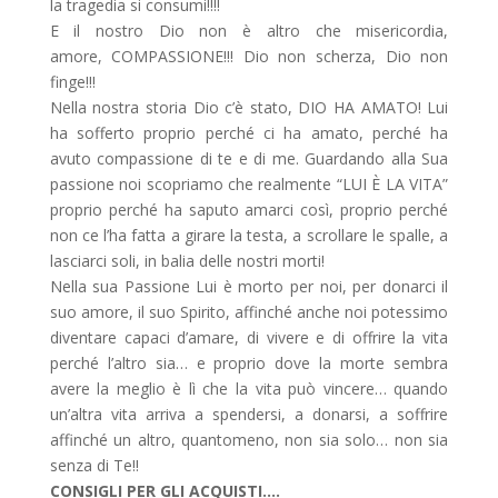
la tragedia si consumi!!!!
E il nostro Dio non è altro che misericordia,
amore, COMPASSIONE!!! Dio non scherza, Dio non
finge!!!
Nella nostra storia Dio c’è stato, DIO HA AMATO! Lui
ha sofferto proprio perché ci ha amato, perché ha
avuto compassione di te e di me. Guardando alla Sua
passione noi scopriamo che realmente “LUI È LA VITA”
proprio perché ha saputo amarci così, proprio perché
non ce l’ha fatta a girare la testa, a scrollare le spalle, a
lasciarci soli, in balia delle nostri morti!
Nella sua Passione Lui è morto per noi, per donarci il
suo amore, il suo Spirito, affinché anche noi potessimo
diventare capaci d’amare, di vivere e di offrire la vita
perché l’altro sia… e proprio dove la morte sembra
avere la meglio è lì che la vita può vincere… quando
un’altra vita arriva a spendersi, a donarsi, a soffrire
affinché un altro, quantomeno, non sia solo… non sia
senza di Te!!
CONSIGLI PER GLI ACQUISTI….