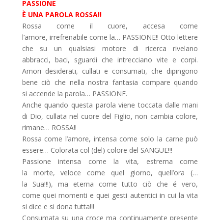
PASSIONE
È UNA PAROLA ROSSA!!
Rossa come il cuore, accesa come
l’amore, irrefrenabile come la… PASSIONE!! Otto lettere
che su un qualsiasi motore di ricerca rivelano
abbracci, baci, sguardi che intrecciano vite e corpi.
Amori desiderati, cullati e consumati, che dipingono
bene ciò che nella nostra fantasia compare quando
si accende la parola… PASSIONE.
Anche quando questa parola viene toccata dalle mani
di Dio, cullata nel cuore del Figlio, non cambia colore,
rimane… ROSSA!!
Rossa come l’amore, intensa come solo la carne può
essere… Colorata col (del) colore del SANGUE!!!
Passione intensa come la vita, estrema come
la morte, veloce come quel giorno, quell’ora (…
la Sua!!!), ma eterna come tutto ciò che é vero,
come quei momenti e quei gesti autentici in cui la vita
si dice e si dona tutta!!!
Consumata su una croce ma continuamente presente