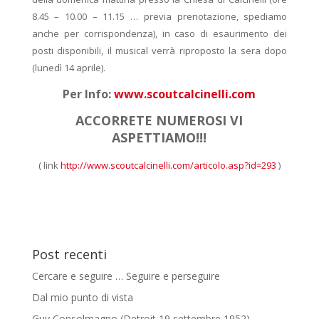
8.45 – 10.00 – 11.15 … previa prenotazione, spediamo
anche per corrispondenza),
in caso di esaurimento dei
posti disponibili, il musical verrà riproposto la sera dopo
(lunedì 14 aprile).
Per Info:
www.scoutcalcinelli.com
ACCORRETE NUMEROSI VI
ASPETTIAMO!!!
( link
http://www.scoutcalcinelli.com/articolo.asp?id=293
)
Post recenti
Cercare e seguire … Seguire e perseguire
Dal mio punto di vista
Guy Consolmagno (Detroit,19 settembre 1952)