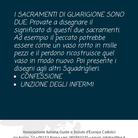
I SACRAMENTI DI GUARIGIONE SONO
DUE: Provate a disegnare il
significato di questi due sacramenti.
Ad esempio il peccato potrebbe
essere come un vaso rotto in mille
pezzi e il perdono ricostruisce quel
vaso in modo nuovo. Poi presente i
disegni agli altri Squadriglieri.
CONFESSIONE
UNZIONE DEGLI INFERMI
Associazione Italiana Guide e Scouts d'Europa Cattolici
via Anicia, 10 • 00153 Roma • tel: 065884430 • email: infofse@fse.it