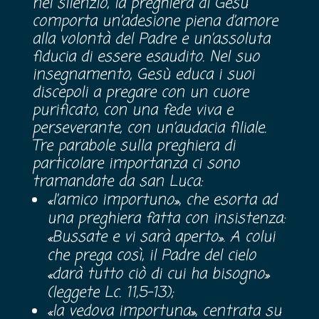
nel silenzio, la preghiera di Gesù
comporta un’adesione piena d’amore
alla volontà del Padre e un’assoluta
fiducia di essere esaudito. Nel suo
insegnamento, Gesù educa i suoi
discepoli a pregare con un cuore
purificato, con una fede viva e
perseverante, con un’audacia filiale.
Tre parabole sulla preghiera di
particolare importanza ci sono
tramandate da san Luca:
«l’amico importuno», che esorta ad
una preghiera fatta con insistenza:
«Bussate e vi sarà aperto». A colui
che prega così, il Padre del cielo
«darà tutto ciò di cui ha bisogno»
(leggete Lc. 11,5-13);
«la vedova importuna», centrata su