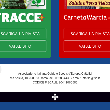
SCARICA LA RIVISTA
SCARICA LA RIVISTA
VAI AL SITO
VAI AL SITO
Associazione Italiana Guide e Scouts d'Europa Cattolici
via Anicia, 10 • 00153 Roma • tel: 065884430 • email: infofse@fse.it
CODICE FISCALE: 80441060581